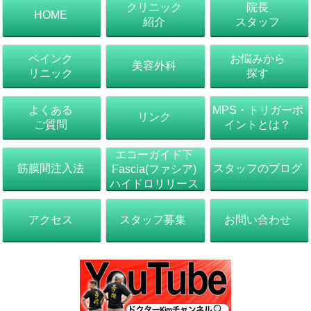
クリニック
院長
HOME
紹介
スタッフ
ペインク
お悩みから
美容外科
リニック
探す
よくある
MPS・トリガーポ
リンク
ご質問
イントとは？
エコーガイド下
筋膜間注入法
スタッフのブログ
Fascia(ファシア)
ハイドロリリース
アクセス
スタッフ募集
お問い合わせ