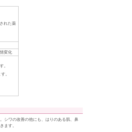
認された薬
情変化
す。
ます。
。
。シワの改善の他にも、はりのある肌、鼻
きます。