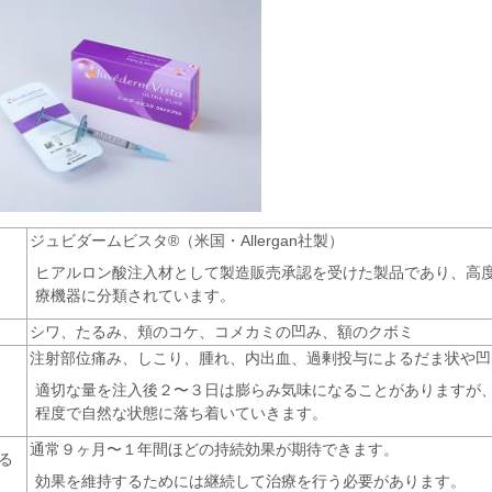
ジュビダームビスタ®（米国・Allergan社製）
ヒアルロン酸注入材として製造販売承認を受けた製品であり、高
療機器に分類されています。
シワ、たるみ、頬のコケ、コメカミの凹み、額のクボミ
注射部位痛み、しこり、腫れ、内出血、過剰投与によるだま状や凹
適切な量を注入後２〜３日は膨らみ気味になることがありますが
程度で自然な状態に落ち着いていきます。
通常９ヶ月〜１年間ほどの持続効果が期待できます。
る
効果を維持するためには継続して治療を行う必要があります。