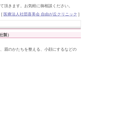
て頂きます。お気軽に御相談ください。
[
医療法人社団喜美会 自由が丘クリニック
]
n社製）
、眉のかたちを整える、小顔にするなどの