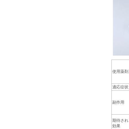
使用薬剤
適応症状
副作用
期待され
効果