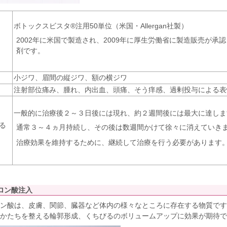
ボトックスビスタ®注用50単位（米国・Allergan社製）
2002年に米国で製造され、2009年に厚生労働省に製造販売が承
剤です。
小ジワ、眉間の縦ジワ、額の横ジワ
注射部位痛み、腫れ、内出血、頭痛、そう痒感、過剰投与による表
一般的に治療後２～３日後には現れ、約２週間後には最大に達しま
る
通常３～４ヵ月持続し、その後は数週間かけて徐々に消えていき
治療効果を維持するために、継続して治療を行う必要があります
ロン酸注入
ン酸は、皮膚、関節、臓器など体内の様々なところに存在する物質です
かたちを整える輪郭形成、くちびるのボリュームアップに効果が期待で