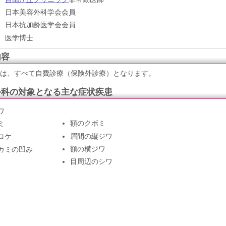
日本美容外科学会会員
日本抗加齢医学会会員
医学博士
内容
は、すべて自費診療（保険外診療）となります。
外科の対象となる主な症状疾患
ワ
額のクボミ
ミ
眉間の縦ジワ
コケ
額の横ジワ
カミの凹み
目周辺のシワ