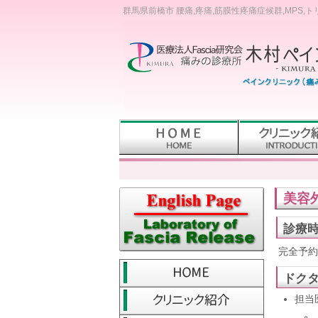
群馬県前橋市 腰痛,疼痛,筋膜性疼痛症候群,MPS,
美容
診療
完全予約制
ドク
担当