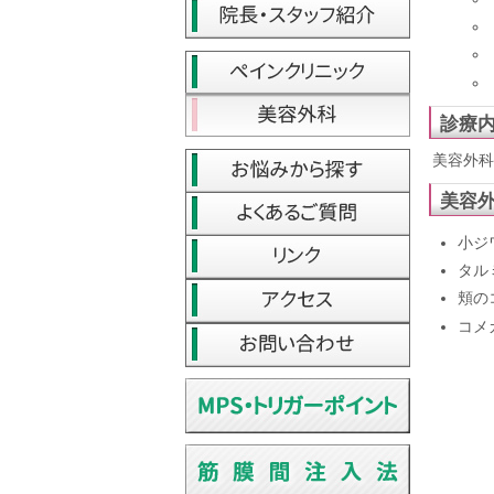
診療
美容外科
美容
小ジ
タル
頬の
コメ