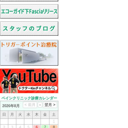
ペインクリニック診療カレンダー
2026年8月
日
月
火
水
木
金
土
1
2
3
4
5
6
7
8