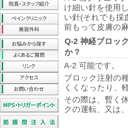
け細い針を使用
い針(それでも採
前もって皮膚の
Q-2 神経ブロ
か？
A-2 可能です。
ブロック注射の
くくなったり、
その際は、暫く
クの運転、又は