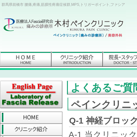
群馬県前橋市 腰痛,疼痛,筋膜性疼痛症候群,MPS,トリガーポイント,ファシア
よくあるご質
ペインクリニ
Q-1 神経ブロ
A-1 当クリニ