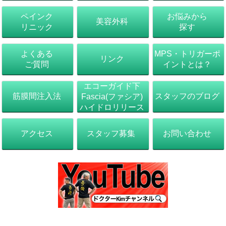
ペインク
お悩みから
美容外科
リニック
探す
よくある
MPS・トリガーポ
リンク
ご質問
イントとは？
エコーガイド下
筋膜間注入法
スタッフのブログ
Fascia(ファシア)
ハイドロリリース
アクセス
スタッフ募集
お問い合わせ