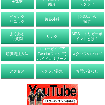
HOME
紹介
スタッフ
ペインク
お悩みから
美容外科
リニック
探す
よくある
MPS・トリガーポ
リンク
ご質問
イントとは？
エコーガイド下
筋膜間注入法
スタッフのブログ
Fascia(ファシア)
ハイドロリリース
アクセス
スタッフ募集
お問い合わせ