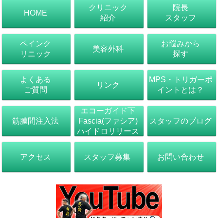
クリニック
院長
HOME
紹介
スタッフ
ペインク
お悩みから
美容外科
リニック
探す
よくある
MPS・トリガーポ
リンク
ご質問
イントとは？
エコーガイド下
筋膜間注入法
スタッフのブログ
Fascia(ファシア)
ハイドロリリース
アクセス
スタッフ募集
お問い合わせ