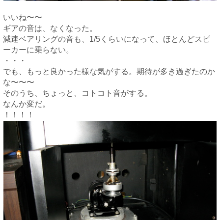
いいね〜〜
ギアの音は、なくなった。
減速ベアリングの音も、1/5くらいになって、ほとんどスピ
ーカーに乗らない。
・・・
でも、もっと良かった様な気がする。期待が多き過ぎたのか
な〜〜〜
そのうち、ちょっと、コトコト音がする。
なんか変だ。
！！！！