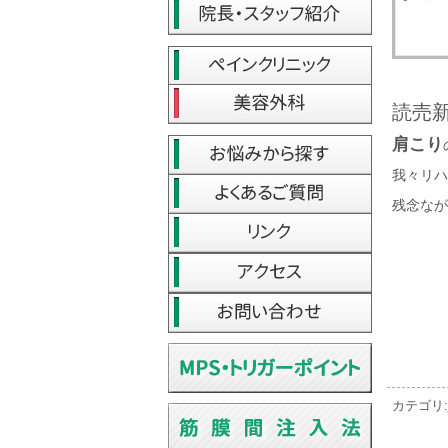
読売
肩こり
我々リハ
残念なが
カテゴリ: