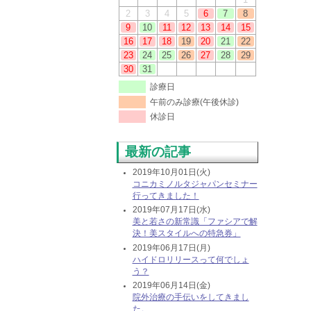
2
3
4
5
6
7
8
9
10
11
12
13
14
15
16
17
18
19
20
21
22
23
24
25
26
27
28
29
30
31
診療日
午前のみ診療(午後休診)
休診日
最新の記事
2019年10月01日(火)
コニカミノルタジャパンセミナー
行ってきました！
2019年07月17日(水)
美と若さの新常識「ファシアで解
決！美スタイルへの特急券」
2019年06月17日(月)
ハイドロリリースって何でしょ
う？
2019年06月14日(金)
院外治療の手伝いをしてきまし
た。