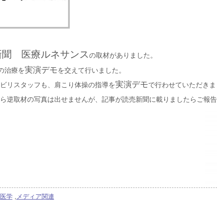
新聞 医療ルネサンス
の取材がありました。
実演デモ
の治療を
を交えて行いました。
実演デモ
ビリスタッフも、肩こり体操の指導を
で行わせていただきま
ら逆取材の写真は出せませんが、記事が読売新聞に載りましたらご報告
医学
,
メディア関連