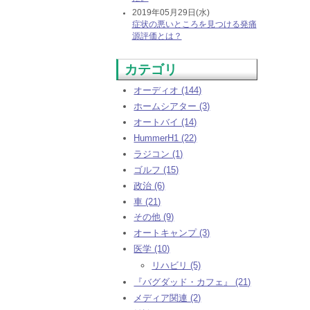
2019年05月29日(水)
症状の悪いところを見つける発痛
源評価とは？
カテゴリ
オーディオ (144)
ホームシアター (3)
オートバイ (14)
HummerH1 (22)
ラジコン (1)
ゴルフ (15)
政治 (6)
車 (21)
その他 (9)
オートキャンプ (3)
医学 (10)
リハビリ (5)
『バグダッド・カフェ』 (21)
メディア関連 (2)