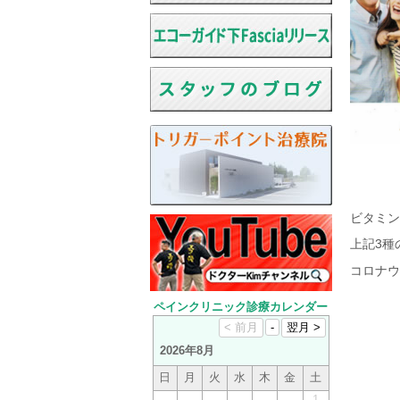
ビタミン
上記3種
コロナウ
ペインクリニック診療カレンダー
2026年8月
日
月
火
水
木
金
土
1