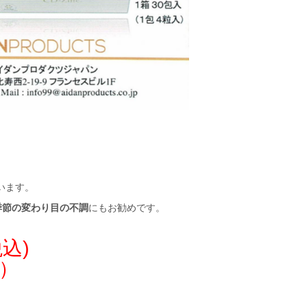
います。
た季節の変わり目の不調
にもお勧めです。
税込)
分）