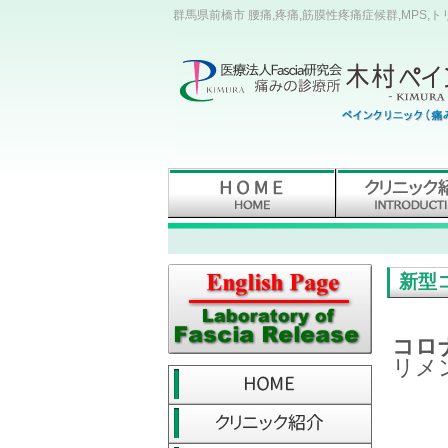
群馬県前橋市 腰痛,疼痛,筋膜性疼痛症候群,MPS,
新型
コロ
リメ