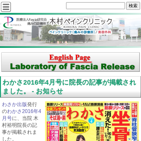
わかさ2016年4月号に院長の記事が掲載され
ました。 - お知らせ
わさか出版
発行
の
わかさ2016年4
月号
に、当院 木
村裕明院長の記
事が掲載されま
した。