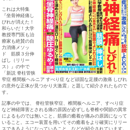
これは大特集
『坐骨神経痛し
びれが消えた！
和らいだ！大学
教授専門医も治
療家も絶賛の自
力消痛メソッ
ド 筋膜３分伸
ばし（リリー
ス）』の中で
「新説 脊柱管狭
窄症 椎間板ヘルニア すべり症 など頑固な足腰の激痛 しびれ
の意外な正体が見つかり大激震」と題して紹介されたもので
す。
記事の中では、 脊柱管狭窄症、椎間板ヘルニア、すべり症
など神経障害とされる痛の原因が必ずしも脊椎や関節の異常
によるものでは無いこと。筋膜の癒着が痛みの原因になって
いること。エコー装置を用いてその癒着をより確実にリリー
スできるようになっていること、などが紹介されています。